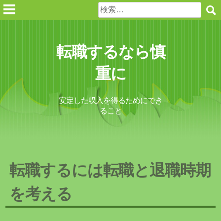
Skip
検
to
索:
content
転職するなら慎
重に
安定した収入を得るためにでき
ること
転職するには転職と退職時期
を考える